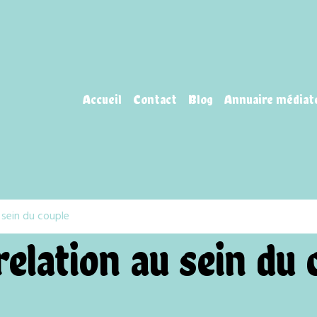
Accueil
Contact
Blog
Annuaire médiat
u sein du couple
 relation au sein du 